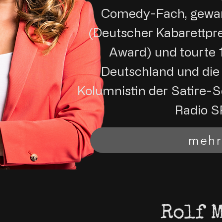
Comedy-Fach, gewan
(Deutscher Kabarettpr
Award) und tourte 
Deutschland und die 
Kolumnistin der Satire-
Radio S
mehr
Rolf 