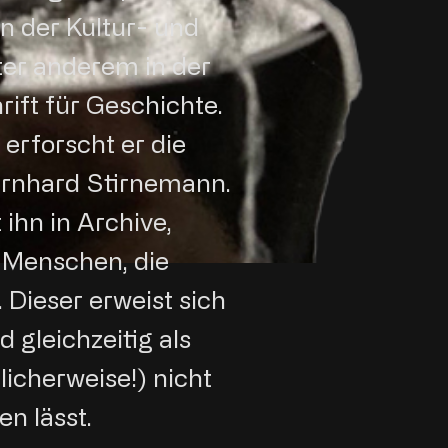
 der Kultur- und
ter anderem in der
ift für Geschichte.
 erforscht er die
ernhard Stirnemann.
ihn in Archive,
 Menschen, die
Dieser erweist sich
d gleichzeitig als
klicherweise!) nicht
en lässt.