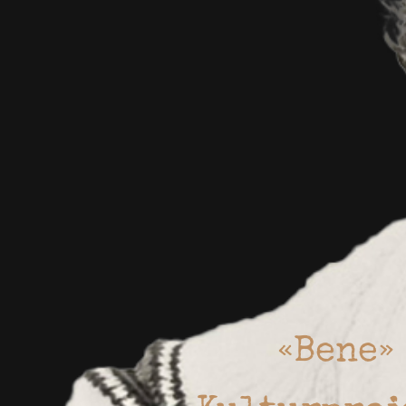
«Bene»