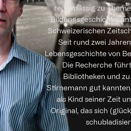
regelmässig zu Themen
Bildungsgeschichte, un
Schweizerischen Zeitschr
Seit rund zwei Jahren
Lebensgeschichte von B
Die Recherche führt 
Bibliotheken und zu
Stirnemann gut kannten. 
als Kind seiner Zeit un
Original, das sich (glüc
schubladisier