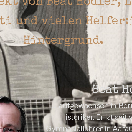
ekt von Beat Hodler, L
ti und vielen Helfer:
Hintergrund.
Beat H
… aufgewachsen in Bern
Historiker. Er ist seit
Gymnasiallehrer in Aarau 