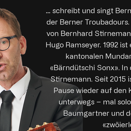
… schreibt und singt Ber
der Berner Troubadours.
von Bernhard Stirnemann
Hugo Ramseyer. 1992 ist
kantonalen Munda
«Bärndütschi Sonx». In 
Stirnemann. Seit 2015 i
Pause wieder auf den 
unterwegs – mal solo
Baumgartner und 
«zwöierl