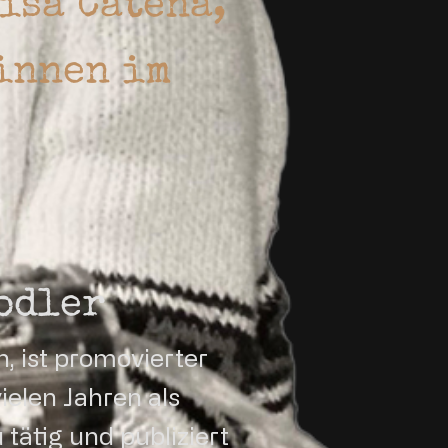
isa Catena,
innen im
odler
, ist promovierter
 vielen Jahren als
tätig und publiziert