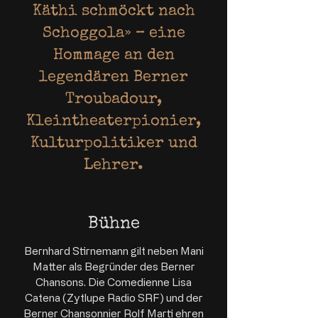
Käthi schmöckt nach
Schoggola» – eine
Hommage an den
legendären Berner
Troubadour,
Kleintheaterpionier,
Kulturpolitiker und
Lehrer.
Bühne
Bernhard Stirnemann gilt neben Mani
Matter als Begründer des Berner
Chansons. Die Comedienne Lisa
Catena (Zytlupe Radio SRF) und der
Berner Chansonnier Rolf Marti ehren