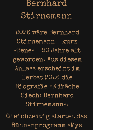
Bernhard
Stirnemann
2026 wäre Bernhard
Stirnemann – kurz
«Bene» – 90 Jahre alt
geworden. Aus diesem
Anlass erscheint im
Herbst 2026 die
Biografie «E fräche
Siech: Bernhard
Stirnemann».
Gleichzeitig startet das
Bühnenprogramm «Mys