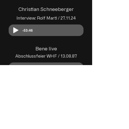
Christian Schneeberger
Interview: Rolf Marti / 27.11.24
-53:46
Bene live
Abschlussfeier WHF / 13.08.87
-1:35:19
30 Jahre Kleinkunst
Radio SRF / 27.04.11
Zur Website SRF